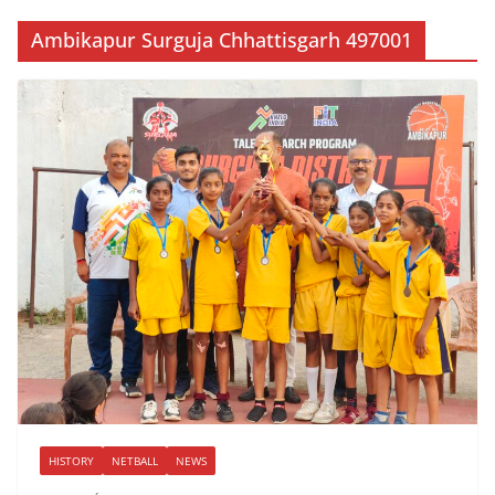
Ambikapur Surguja Chhattisgarh 497001
HISTORY
NETBALL
NEWS