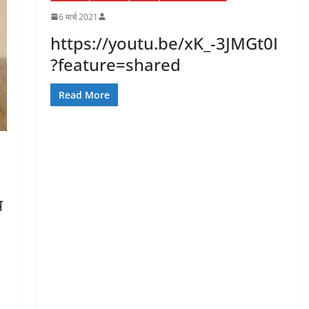
6 मार्च 2021
https://youtu.be/xK_-3JMGt0I
?feature=shared
Read More
थ