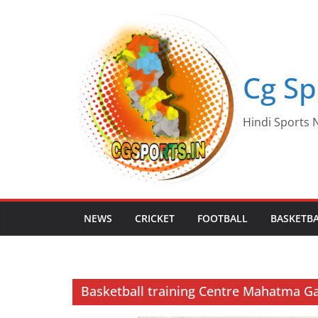
Skip
to
content
Cg Sp
Hindi Sports N
NEWS
CRICKET
FOOTBALL
BASKETB
Basketball training Centre Mahatma G