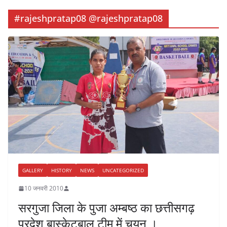
#rajeshpratap08 @rajeshpratap08
GALLERY
HISTORY
NEWS
UNCATEGORIZED
10 जनवरी 2010
सरगुजा जिला के पुजा अम्बष्ठ का छत्तीसगढ़
प्रदेश बास्केटबाल टीम में चयन ।