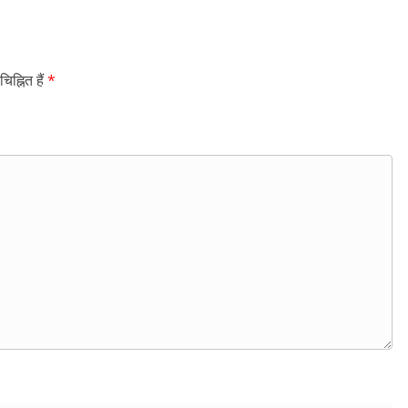
िह्नित हैं
*