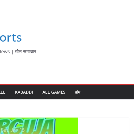
orts
ews | खेल समाचार
ALL
KABADDI
ALL GAMES
होम