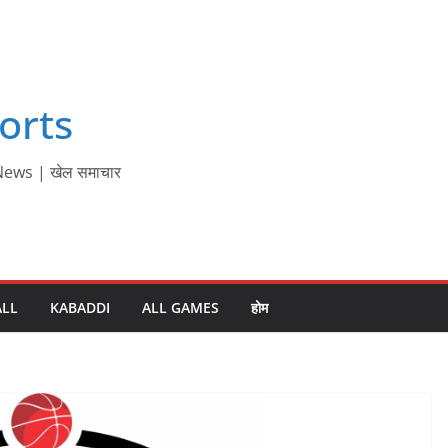
orts
ews | खेल समाचार
ALL
KABADDI
ALL GAMES
होम