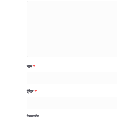
नाम
*
ईमेल
*
वेबसाईट