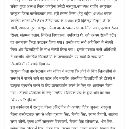
राकेश गुप्ता अध्यक्ष जिला कांग्रेस कमेटी सरगुजा,उपाध्यक्ष राजीव अग्रवाल
सरगुजा जिला बास्केटबाल संघ, श्री हेमन्त सिन्हा (हेमु भईया )अध्यक्ष ब्लाॅक
कांग्रेस कमेटी और टेबल टेनिस संघ के अध्यक्ष श्री द्वितेन्द्र मिश्रा, डी के
सोनी, आकाश गुप्ता सरगुजा जिला बास्केटबाल संघ, मनोनीत पार्षद प्रभात रंजन
सिन्हा, मोहम्मद स्लाम, निखिल विश्वकर्मा, उपस्थित थे, सर्व प्रथम सेल्फी स्टेंड
का अनावरण फिता काटकर किया गया। उसके बाद सभी अतिथियों ने सेल्फी
लिया और खिलाड़ियों के साथ सेल्फी लिया गया। इसके पश्चात सभी अतिथियों
ने भारतीय ओलंपिक खिलाड़ीयों के उत्साहवर्धन पर शब्दों के साथ सभी
खिलाड़ियों को बधाई दिया गया।
सरगुजा जिला बास्केटबाल संघ सचिव ने बताया कि लोगों के बिच खिलाड़ीयों के
समर्थन में सामने आने का पहल और भारतीय ओलंपिक खिलाड़ियों को टोक्यो में
उत्कृष्ट प्रदर्शन करने के लिए उत्साहवर्धन करने के लिए यह आयोजन किया
गया। टोक्यो ओलंपिक के लिए भारतीय ओलंपिक संघ के द्वारा थीम का नाम –
“चीयर फाॅर इंडिया”
इस कार्यक्रम में सरगुजा जिला लाॅगटेनिस के अध्यक्ष दिवेश शुक्ला, सरगुजा
जिला बास्केटबाल संघ से धनेश प्रताप सिंह, विनोद सिंह, श्यामा तिवारी, आलोक
शरण सोनी, एक्स आर्मी शत्रुध्न विश्वकर्मा, विजय सिंह कोषाध्यक्ष, भीम सिंह,
राकेश सिंह, सिद्धार्थ सिंह, रजत सिंह, किशन गुप्ता, संजय लकड़ा, विकास बेक,