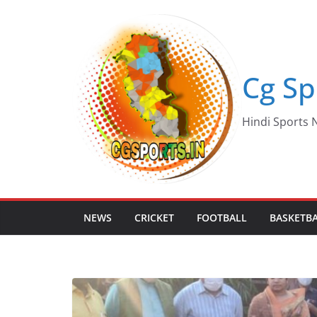
Skip
to
content
Cg Sp
Hindi Sports N
NEWS
CRICKET
FOOTBALL
BASKETB