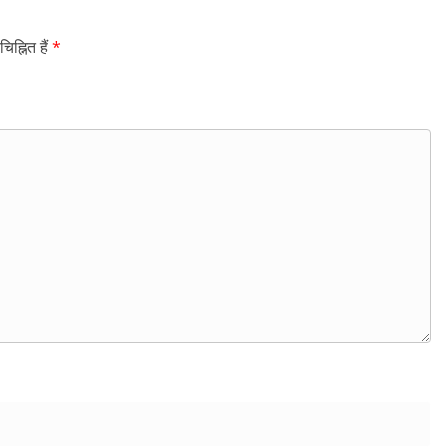
िह्नित हैं
*