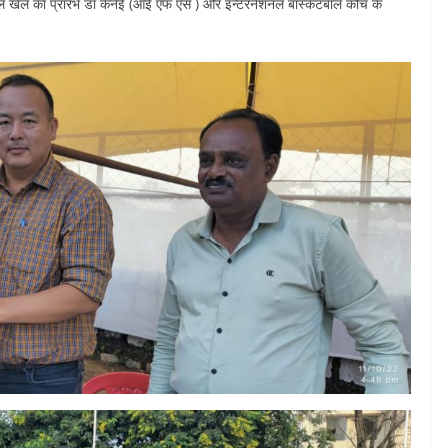
ेटबाल खेल का प्रांरभ डॉ केनेई (आई एफ एस ) और इन्टरनेशनल बास्केटबाल कोच के