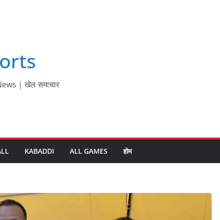
orts
ews | खेल समाचार
ALL
KABADDI
ALL GAMES
होम