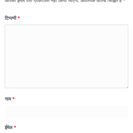
आपका ईमेल पता प्रकाशित नहीं किया जाएगा.
आवश्यक फ़ील्ड चिह्नित हैं
*
टिप्पणी
*
नाम
*
ईमेल
*